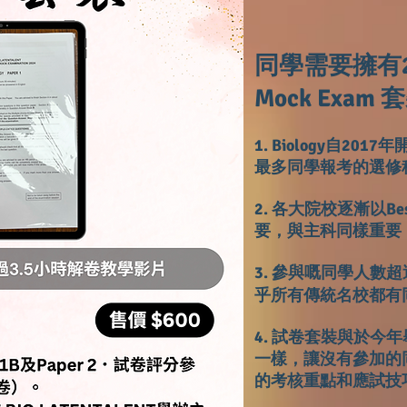
同學需要擁有2024
Mock Exa
1. Biology自201
最多同學報考的選修
2. 各大院校逐漸以B
要，與主科同樣重要
3. 參與嘅
同學人數超過
乎所有傳統名校都有同學
4. 試卷套裝與於今年舉辦
一樣，讓沒有參加的
的考核重點和應試技