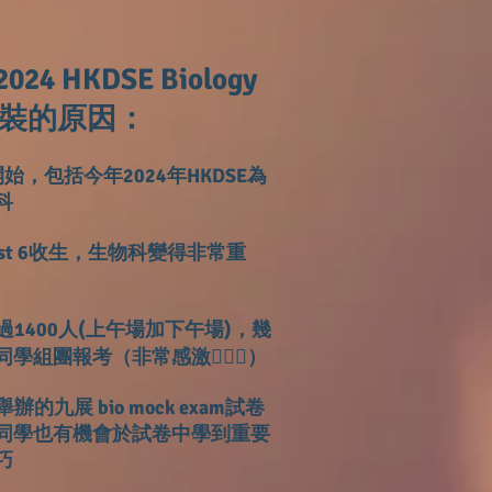
 HKDSE Biology
m 套裝的原因：
7年開始，包括今年2024
年HKDSE為
科
est 6收生，生物科變得非常重
1400人(上午場加下午場)，‍幾
組團報考（非常感激🙇🏻‍♀️）
的九展 bio mock exam試卷
同學也有機會於試卷中學到重要
巧