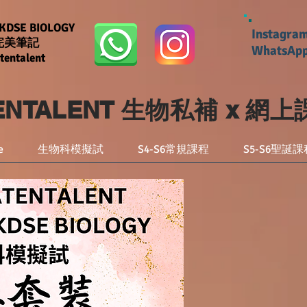
HKDSE BIOLOGY
Instagra
 完美筆記
WhatsAp
tentalent
TENTALENT 生物私補 x 網
e
生物科模擬試
S4-S6常規課程
S5-S6聖誕課