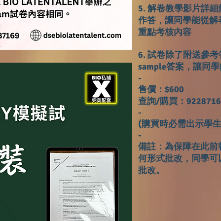
5. 解卷教學影片詳
作答，讓同學能從解卷影
重點考核內容
6. 試卷除了附送參
sample答案，讓
-
售價：$600
查詢/購買：9228716
-
(購買時必需出示學生證
-
​備註：為保障在此
何形式批改，同學可
批改。