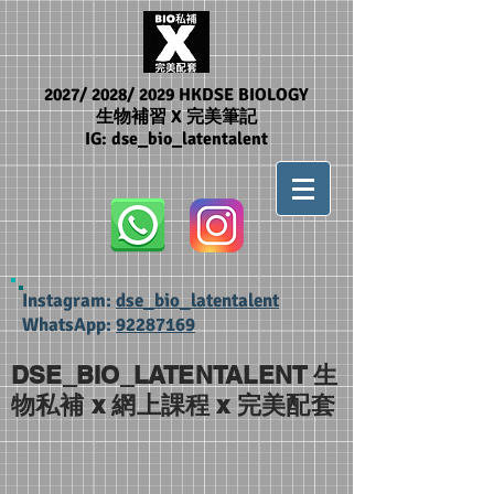
2027/ 2028/ 2029 HKDSE BIOLOGY
生物補習 X 完美筆記
IG: dse_bio_latentalent
Instagram:
dse_bio_latentalent
WhatsApp:
92287169
DSE_BIO_LATENTALENT 生
物私補 x 網上課程 x 完美配套