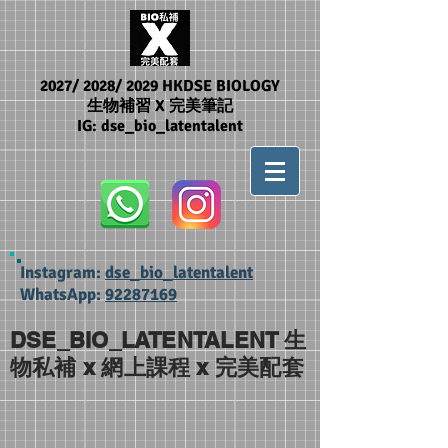
2027/ 2028/ 2029 HKDSE BIOLOGY
生物補習 X 完美筆記
IG: dse_bio_latentalent
Instagram:
dse_bio_latentalent
WhatsApp:
92287169
DSE_BIO_LATENTALENT 生
物私補 x 網上課程 x 完美配套