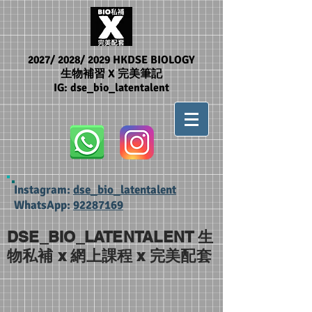
2027/ 2028/ 2029 HKDSE BIOLOGY
生物補習 X 完美筆記
IG: dse_bio_latentalent
Instagram:
dse_bio_latentalent
WhatsApp:
92287169
DSE_BIO_LATENTALENT 生
物私補 x 網上課程 x 完美配套