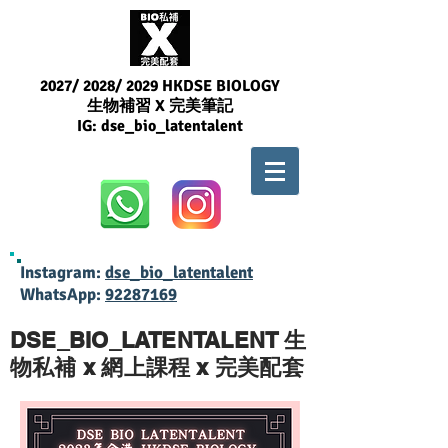
2027/ 2028/ 2029 HKDSE BIOLOGY
生物補習 X 完美筆記
IG: dse_bio_latentalent
Instagram:
dse_bio_latentalent
WhatsApp:
92287169
DSE_BIO_LATENTALENT 生
物私補 x 網上課程 x 完美配套